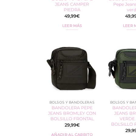
JEANS CAMPER
Pepe Jean
PIEDRA
ver
49,99
€
49,9
LEER MÁS
LEER 
BOLSOS Y BANDOLERAS
BOLSOS Y B
BANDOLERA PEPE
BANDOLER
JEANS BROMLEY CON
JEANS B
BOLSILLO FRONTAL
VERDE
BOLSILLO 
29,99
€
29,9
AÑADIR AL CARRITO