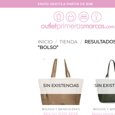
Saltar
ENVÍO GRATIS A PARTIR DE 80€
al
contenido
INICIO
/
TIENDA
/
RESULTADOS
“BOLSO”
SIN EXISTENCIAS
SIN EXIS
BOLSOS Y BANDOLERAS
BOLSOS Y B
BOLSO TOTE PEPE
Bolso porta