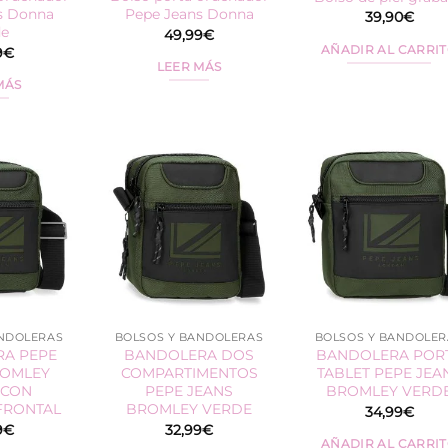
s Donna
Pepe Jeans Donna
39,90
€
de
49,99
€
AÑADIR AL CARRI
9
€
LEER MÁS
MÁS
ANDOLERAS
BOLSOS Y BANDOLERAS
BOLSOS Y BANDOLER
A PEPE
BANDOLERA DOS
BANDOLERA POR
ROMLEY
COMPARTIMENTOS
TABLET PEPE JEA
 CON
PEPE JEANS
BROMLEY VERD
FRONTAL
BROMLEY VERDE
34,99
€
9
€
32,99
€
AÑADIR AL CARRI