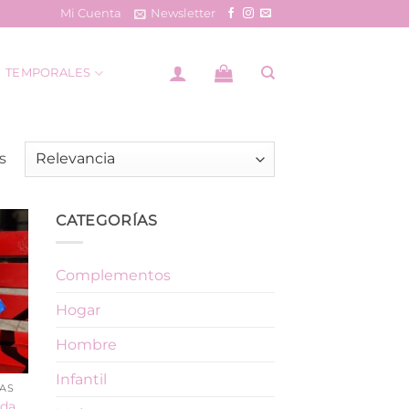
Mi Cuenta
Newsletter
TEMPORALES
Ordenado
s
por
los
CATEGORÍAS
últimos
Complementos
Hogar
Hombre
Infantil
AS
ada