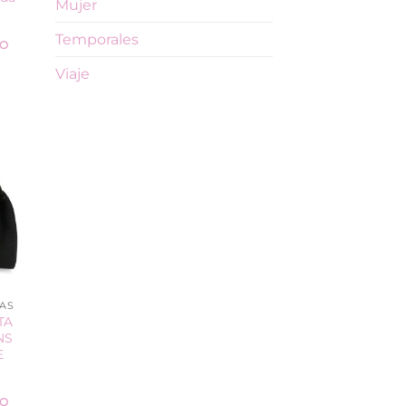
Mujer
Temporales
TO
Viaje
AS
TA
NS
E
TO