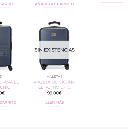
 CARRITO
AÑADIR AL CARRITO
SIN EXISTENCIAS
E
MALETAS
DIANA EL
MALETA DE CABINA
CHIC
EL POTRO CHIC
0
€
99,00
€
 CARRITO
LEER MÁS