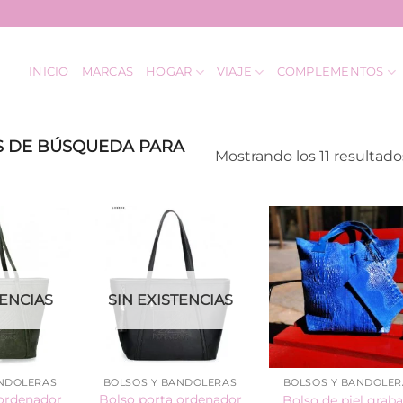
INICIO
MARCAS
HOGAR
VIAJE
COMPLEMENTOS
 DE BÚSQUEDA PARA
Mostrando los 11 resultado
TENCIAS
SIN EXISTENCIAS
ANDOLERAS
BOLSOS Y BANDOLERAS
BOLSOS Y BANDOLER
 ordenador
Bolso porta ordenador
Bolso de piel grab