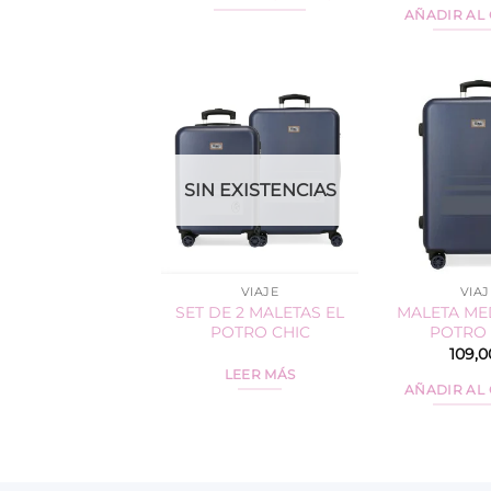
AÑADIR AL
SIN EXISTENCIAS
VIAJE
VIAJ
SET DE 2 MALETAS EL
MALETA ME
POTRO CHIC
POTRO 
109,0
LEER MÁS
AÑADIR AL