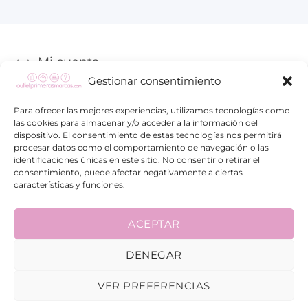
Mi cuenta
Gestionar consentimiento
Proceso de compra
Para ofrecer las mejores experiencias, utilizamos tecnologías como
las cookies para almacenar y/o acceder a la información del
Información
dispositivo. El consentimiento de estas tecnologías nos permitirá
procesar datos como el comportamiento de navegación o las
identificaciones únicas en este sitio. No consentir o retirar el
consentimiento, puede afectar negativamente a ciertas
características y funciones.
ACEPTAR
Visa
PayPal
Google
Maestro
Pay
DENEGAR
© 2026 | Diseñado por
Publiting.com
VER PREFERENCIAS