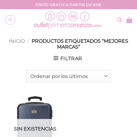
Saltar
ENVÍO GRATIS A PARTIR DE 80€
al
contenido
INICIO
/
PRODUCTOS ETIQUETADOS “MEJORES
MARCAS”
FILTRAR
SIN EXISTENCIAS