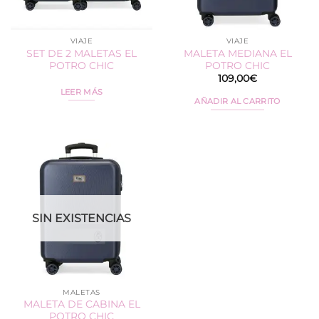
VIAJE
VIAJE
SET DE 2 MALETAS EL
MALETA MEDIANA EL
POTRO CHIC
POTRO CHIC
109,00
€
LEER MÁS
AÑADIR AL CARRITO
SIN EXISTENCIAS
MALETAS
MALETA DE CABINA EL
POTRO CHIC