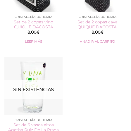
CRISTALERÍA BOHEMIA
CRISTALERÍA BOHEMIA
Set de 2 copas vino
Set de 2 copas cava
QUIQUE DACOSTA
QUIQUE DACOSTA.
8,00
€
8,00
€
LEER MÁS
AÑADIR AL CARRITO
SIN EXISTENCIAS
CRISTALERÍA BOHEMIA
Set de 6 vasos altos
Agatha Ruiz De La Prada