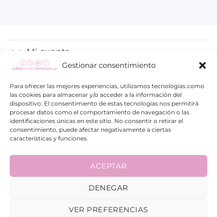
Mi cuenta
Gestionar consentimiento
Proceso de compra
Para ofrecer las mejores experiencias, utilizamos tecnologías como
las cookies para almacenar y/o acceder a la información del
Información
dispositivo. El consentimiento de estas tecnologías nos permitirá
procesar datos como el comportamiento de navegación o las
identificaciones únicas en este sitio. No consentir o retirar el
consentimiento, puede afectar negativamente a ciertas
características y funciones.
ACEPTAR
Visa
PayPal
Google
Maestro
Pay
DENEGAR
© 2026 | Diseñado por
Publiting.com
VER PREFERENCIAS