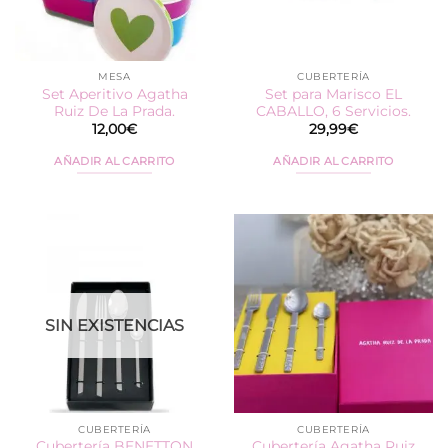
MESA
CUBERTERÍA
Set Aperitivo Agatha
Set para Marisco EL
Ruiz De La Prada.
CABALLO, 6 Servicios.
12,00
€
29,99
€
AÑADIR AL CARRITO
AÑADIR AL CARRITO
SIN EXISTENCIAS
CUBERTERÍA
CUBERTERÍA
Cubertería BENETTON
Cubertería Agatha Ruiz