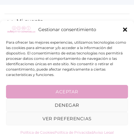
Mi cuenta
Gestionar consentimiento
Proceso de compra
Para ofrecer las mejores experiencias, utilizamos tecnologías como
las cookies para almacenar y/o acceder a la información del
Información
dispositivo. El consentimiento de estas tecnologías nos permitirá
procesar datos como el comportamiento de navegación o las
identificaciones únicas en este sitio. No consentir o retirar el
consentimiento, puede afectar negativamente a ciertas
características y funciones.
ACEPTAR
Visa
PayPal
Google
Maestro
Pay
DENEGAR
© 2026 | Diseñado por
Publiting.com
VER PREFERENCIAS
Política de Cookies
Política de Privacidad
Aviso Legal
INICIO
MARCAS
HOGAR
VIAJE
COMPLEMENTOS