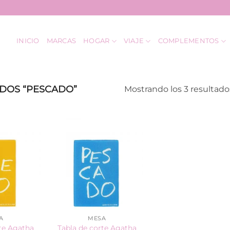
INICIO
MARCAS
HOGAR
VIAJE
COMPLEMENTOS
DOS “PESCADO”
Mostrando los 3 resultado
A
MESA
te Agatha
Tabla de corte Agatha