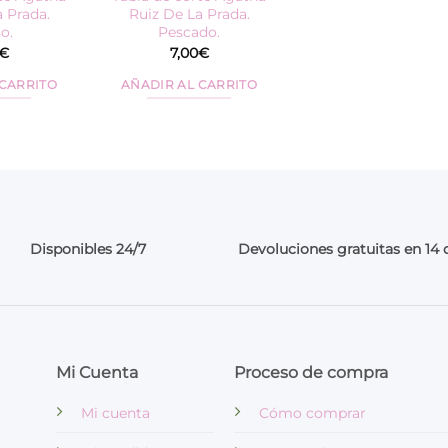
 Prada.
Ruiz De La Prada.
o.
Pescado.
€
7,00
€
 CARRITO
AÑADIR AL CARRITO
Disponibles 24/7
Devoluciones gratuitas en 14 
Mi Cuenta
Proceso de compra
Mi cuenta
Cómo comprar