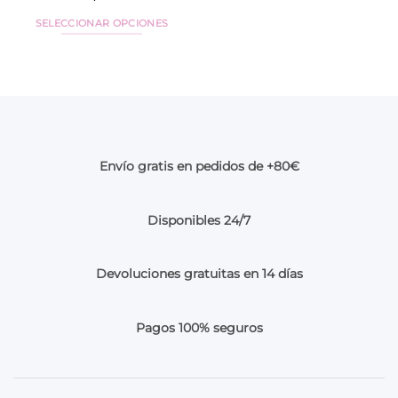
SELECCIONAR OPCIONES
Este
producto
tiene
múltiples
variantes.
Las
opciones
Envío gratis en pedidos de +80€
se
pueden
elegir
Disponibles 24/7
en
la
página
Devoluciones gratuitas en 14 días
de
producto
Pagos 100% seguros