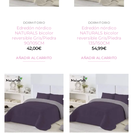
DORMITORIO
DORMITORIO
Edredón nórdico
Edredón nórdico
NATURALS bicolor
NATURALS bicolor
reversible Gris/Piedra
reversible Gris/Piedra
90/105CM
135/150CM
42,00
€
54,99
€
AÑADIR AL CARRITO
AÑADIR AL CARRITO