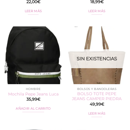
22,00
€
18,99
€
LEER MÁS
LEER MÁS
SIN EXISTENCIAS
HOMBRE
BOLSOS Y BANDOLERAS
BOLSO TOTE PEPE
Mochila Pepe Jeans Luca
JEANS CAMPER PIEDRA
35,99
€
49,99
€
AÑADIR AL CARRITO
LEER MÁS