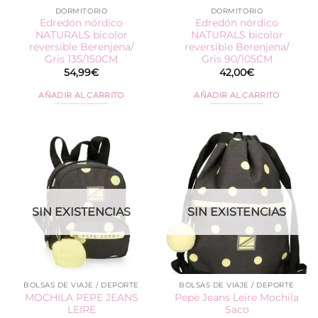
DORMITORIO
DORMITORIO
Edredón nórdico
Edredón nórdico
NATURALS bicolor
NATURALS bicolor
reversible Berenjena/
reversible Berenjena/
Gris 135/150CM
Gris 90/105CM
54,99
€
42,00
€
AÑADIR AL CARRITO
AÑADIR AL CARRITO
SIN EXISTENCIAS
SIN EXISTENCIAS
BOLSAS DE VIAJE / DEPORTE
BOLSAS DE VIAJE / DEPORTE
MOCHILA PEPE JEANS
Pepe Jeans Leire Mochila
LEIRE
Saco