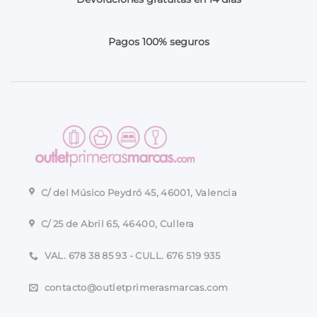
página
de
Pagos 100% seguros
producto
C/ del Músico Peydró 45, 46001, Valencia
C/ 25 de Abril 65, 46400, Cullera
VAL. 678 38 85 93 - CULL. 676 519 935
contacto@outletprimerasmarcas.com