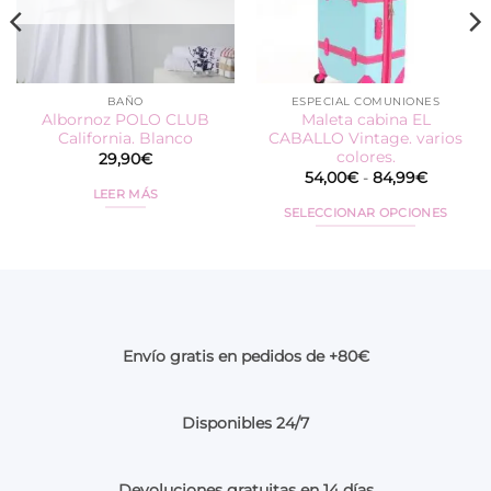
BAÑO
ESPECIAL COMUNIONES
Albornoz POLO CLUB
Maleta cabina EL
California. Blanco
CABALLO Vintage. varios
colores.
29,90
€
Rango
54,00
€
-
84,99
€
de
LEER MÁS
precios:
SELECCIONAR OPCIONES
desde
54,00€
Este
hasta
producto
84,99€
tiene
múltiples
variantes.
Las
Envío gratis en pedidos de +80€
opciones
se
pueden
Disponibles 24/7
elegir
en
Devoluciones gratuitas en 14 días
la