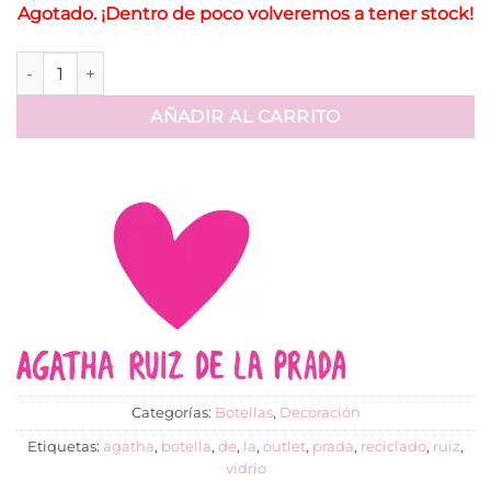
Agotado. ¡Dentro de poco volveremos a tener stock!
Botella Agatha Ruiz De La Prada. Lio cantidad
AÑADIR AL CARRITO
Categorías:
Botellas
,
Decoración
Etiquetas:
agatha
,
botella
,
de
,
la
,
outlet
,
prada
,
reciclado
,
ruiz
,
vidrio