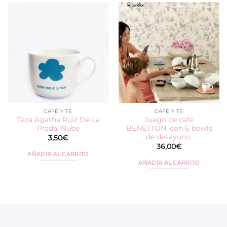
CAFÉ Y TÉ
CAFÉ Y TÉ
Taza Agatha Ruiz De La
Juego de café
Prada. Nube
BENETTON, con 6 bowls
de desayuno.
3,50
€
36,00
€
AÑADIR AL CARRITO
AÑADIR AL CARRITO