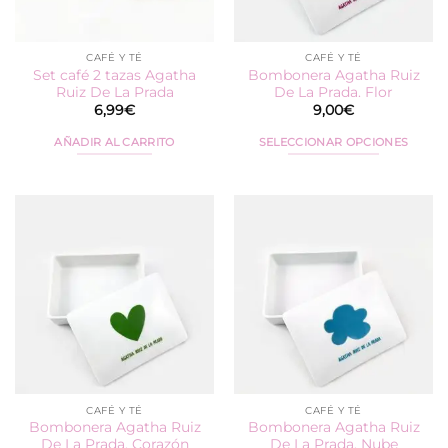
CAFÉ Y TÉ
CAFÉ Y TÉ
Set café 2 tazas Agatha
Bombonera Agatha Ruiz
Ruiz De La Prada
De La Prada. Flor
6,99
€
9,00
€
AÑADIR AL CARRITO
SELECCIONAR OPCIONES
Este
producto
tiene
múltiples
variantes.
Las
opciones
se
pueden
elegir
en
la
CAFÉ Y TÉ
CAFÉ Y TÉ
página
Bombonera Agatha Ruiz
Bombonera Agatha Ruiz
de
De La Prada. Corazón
De La Prada. Nube