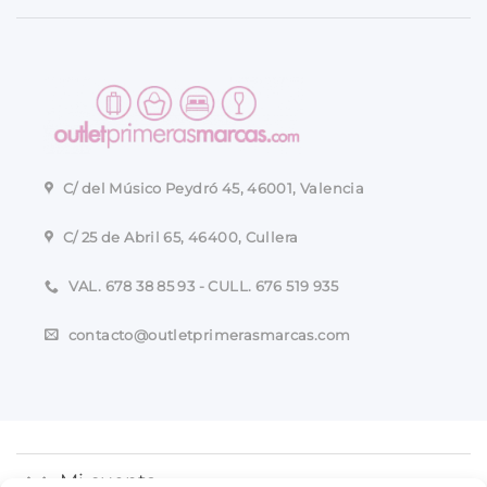
C/ del Músico Peydró 45, 46001, Valencia
C/ 25 de Abril 65, 46400, Cullera
VAL. 678 38 85 93 - CULL. 676 519 935
contacto@outletprimerasmarcas.com
Mi cuenta