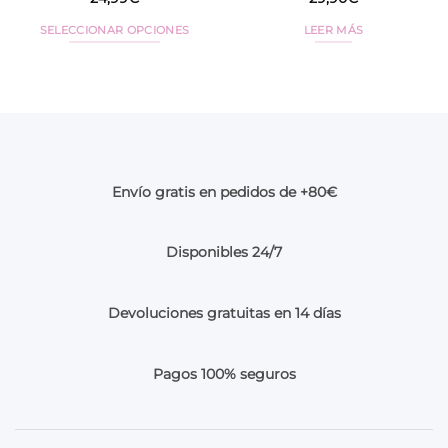
SELECCIONAR OPCIONES
LEER MÁS
Este
producto
tiene
múltiples
variantes.
Las
opciones
Envío gratis en pedidos de +80€
se
pueden
elegir
Disponibles 24/7
en
la
página
Devoluciones gratuitas en 14 días
de
producto
Pagos 100% seguros