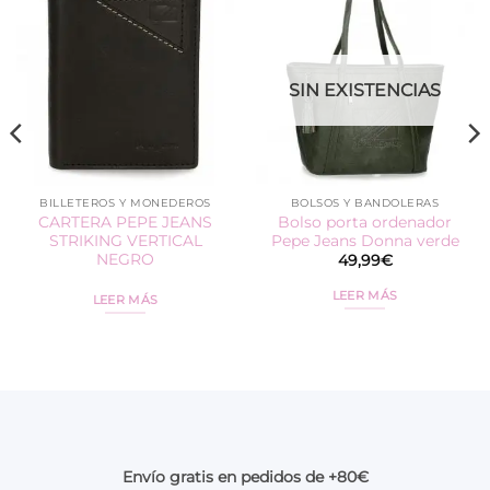
SIN EXISTENCIAS
BILLETEROS Y MONEDEROS
BOLSOS Y BANDOLERAS
CARTERA PEPE JEANS
Bolso porta ordenador
STRIKING VERTICAL
Pepe Jeans Donna verde
NEGRO
49,99
€
LEER MÁS
LEER MÁS
Envío gratis en pedidos de +80€