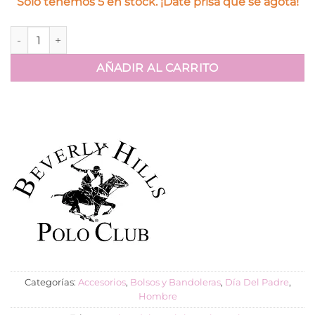
Sólo tenemos 5 en stock. ¡Date prisa que se agota!
Bandolera POLO CLUB. cantidad
AÑADIR AL CARRITO
Categorías:
Accesorios
,
Bolsos y Bandoleras
,
Día Del Padre
,
Hombre