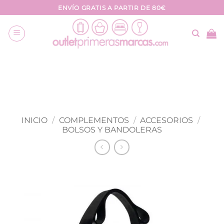
Saltar
ENVÍO GRATIS A PARTIR DE 80€
al
contenido
INICIO
/
COMPLEMENTOS
/
ACCESORIOS
/
BOLSOS Y BANDOLERAS